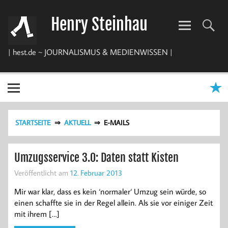
Zum
Inhalt
Henry Steinhau
springen
| hest.de ~ JOURNALISMUS & MEDIENWISSEN |
STARTSEITE
AKTUELL
E-MAILS
Umzugsservice 3.0: Daten statt Kisten
Veröffentlicht am
12. Februar 2013
Mir war klar, dass es kein ‘normaler‘ Umzug sein würde, so
einen schaffte sie in der Regel allein. Als sie vor einiger Zeit
mit ihrem […]