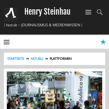
Zum
Inhalt
Henry Steinhau
springen
| hest.de ~ JOURNALISMUS & MEDIENWISSEN |
STARTSEITE
AKTUELL
PLATTFORMEN