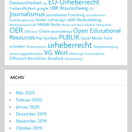
EU-Urheberrecht
Datensicherheit
djv
HBK Braunschweig
Freiberuflichkeit
google
IOS
Journalismus
Journalismus-Forschung
Journalistische
Kinder
Lettretage
LiMA
Medienbildung
Darstellungsformen
MHMK Berlin
Medienwissenschaft
Musik und Neue Medien
Netzpolitik
OER
Open Educational
Online-Journalismus
OERcamp
PUBLIK
Resources
Pop-Symbole
Social Media
Texte
urheberrecht
schreiben
Textkompetenz
Verlegerbeteiligung
VG Wort
Verwertungsgesellschaften
Werkzeuge für Journalisten
Öffentlich-Rechtlicher Rundfunk
Überwachung
ARCHIV
Mai 2020
Februar 2020
Januar 2020
Dezember 2019
November 2019
Oktober 2019