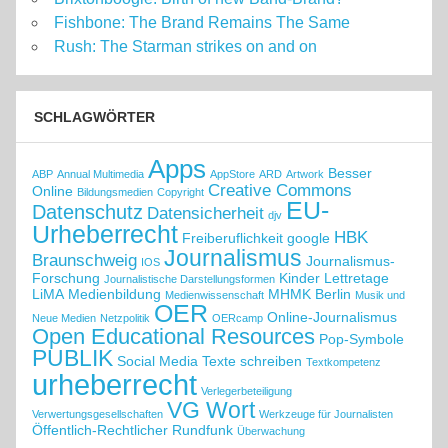
Fishbone: The Brand Remains The Same
Rush: The Starman strikes on and on
SCHLAGWÖRTER
Apps
Besser
ABP
Annual Multimedia
AppStore
ARD
Artwork
Creative Commons
Online
Bildungsmedien
Copyright
EU-
Datenschutz
Datensicherheit
djv
Urheberrecht
HBK
Freiberuflichkeit
google
Journalismus
Braunschweig
Journalismus-
IOS
Forschung
Kinder
Lettretage
Journalistische Darstellungsformen
LiMA
Medienbildung
MHMK Berlin
Medienwissenschaft
Musik und
OER
Online-Journalismus
Neue Medien
Netzpolitik
OERcamp
Open Educational Resources
Pop-Symbole
PUBLIK
Social Media
Texte schreiben
Textkompetenz
urheberrecht
Verlegerbeteiligung
VG Wort
Verwertungsgesellschaften
Werkzeuge für Journalisten
Öffentlich-Rechtlicher Rundfunk
Überwachung