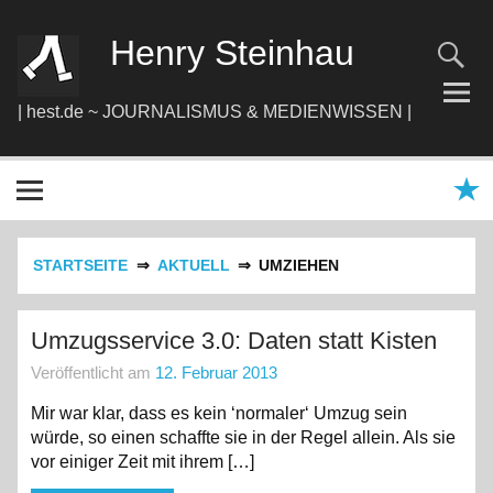
Zum
Inhalt
springen
Henry Steinhau
| hest.de ~ JOURNALISMUS & MEDIENWISSEN |
STARTSEITE
AKTUELL
UMZIEHEN
Umzugsservice 3.0: Daten statt Kisten
Veröffentlicht am
12. Februar 2013
Mir war klar, dass es kein ‘normaler‘ Umzug sein
würde, so einen schaffte sie in der Regel allein. Als sie
vor einiger Zeit mit ihrem […]