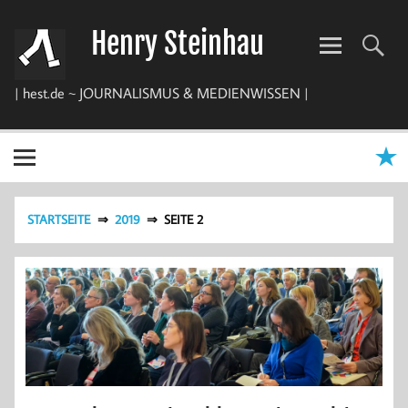
Zum
Inhalt
Henry Steinhau
springen
| hest.de ~ JOURNALISMUS & MEDIENWISSEN |
STARTSEITE
2019
SEITE 2