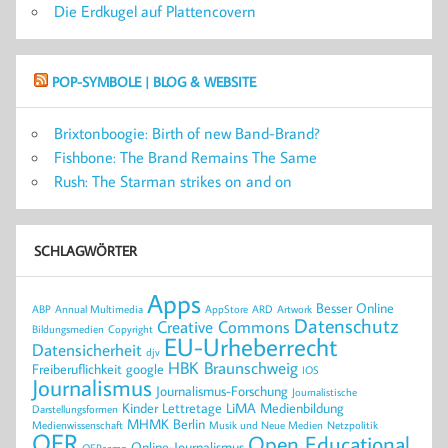
Die Erdkugel auf Plattencovern
POP-SYMBOLE | BLOG & WEBSITE
Brixtonboogie: Birth of new Band-Brand?
Fishbone: The Brand Remains The Same
Rush: The Starman strikes on and on
SCHLAGWÖRTER
Apps
Besser Online
ABP
Annual Multimedia
AppStore
ARD
Artwork
Datenschutz
Creative Commons
Bildungsmedien
Copyright
EU-Urheberrecht
Datensicherheit
djv
HBK Braunschweig
Freiberuflichkeit
google
IOS
Journalismus
Journalismus-Forschung
Journalistische
Kinder
Lettretage
LiMA
Medienbildung
Darstellungsformen
MHMK Berlin
Medienwissenschaft
Musik und Neue Medien
Netzpolitik
OER
Open Educational
Online-Journalismus