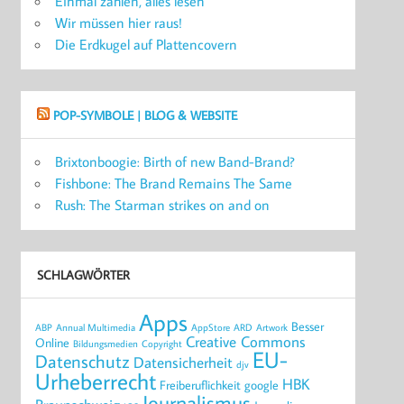
Einmal zahlen, alles lesen
Wir müssen hier raus!
Die Erdkugel auf Plattencovern
POP-SYMBOLE | BLOG & WEBSITE
Brixtonboogie: Birth of new Band-Brand?
Fishbone: The Brand Remains The Same
Rush: The Starman strikes on and on
SCHLAGWÖRTER
Apps
Besser
ABP
Annual Multimedia
AppStore
ARD
Artwork
Creative Commons
Online
Bildungsmedien
Copyright
EU-
Datenschutz
Datensicherheit
djv
Urheberrecht
HBK
Freiberuflichkeit
google
Journalismus