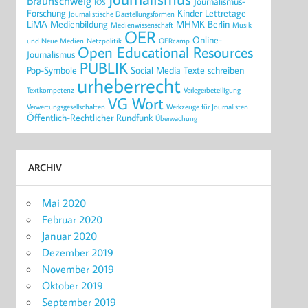
Braunschweig
Journalismus-
IOS
Forschung
Kinder
Lettretage
Journalistische Darstellungsformen
LiMA
Medienbildung
MHMK Berlin
Medienwissenschaft
Musik
OER
Online-
und Neue Medien
Netzpolitik
OERcamp
Open Educational Resources
Journalismus
PUBLIK
Pop-Symbole
Social Media
Texte schreiben
urheberrecht
Textkompetenz
Verlegerbeteiligung
VG Wort
Verwertungsgesellschaften
Werkzeuge für Journalisten
Öffentlich-Rechtlicher Rundfunk
Überwachung
ARCHIV
Mai 2020
Februar 2020
Januar 2020
Dezember 2019
November 2019
Oktober 2019
September 2019