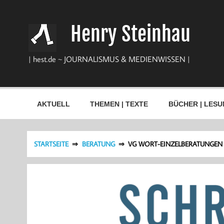
Zum
Inhalt
springen
Henry Steinhau
| hest.de ~ JOURNALISMUS & MEDIENWISSEN |
AKTUELL
THEMEN | TEXTE
BÜCHER | LESU
STARTSEITE
BERATUNG
VG WORT-EINZELBERATUNGEN F