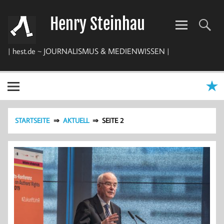
Zum
Inhalt
Henry Steinhau
springen
| hest.de ~ JOURNALISMUS & MEDIENWISSEN |
STARTSEITE
AKTUELL
SEITE 2