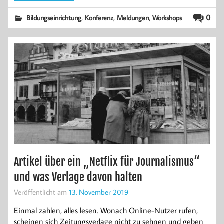
,
,
,
0
Bildungseinrichtung
Konferenz
Meldungen
Workshops
Artikel über ein „Netflix für Journalismus“
und was Verlage davon halten
Veröffentlicht am
13. November 2019
Einmal zahlen, alles lesen. Wonach Online-Nutzer rufen,
scheinen sich Zeitungsverlage nicht zu sehnen und geben