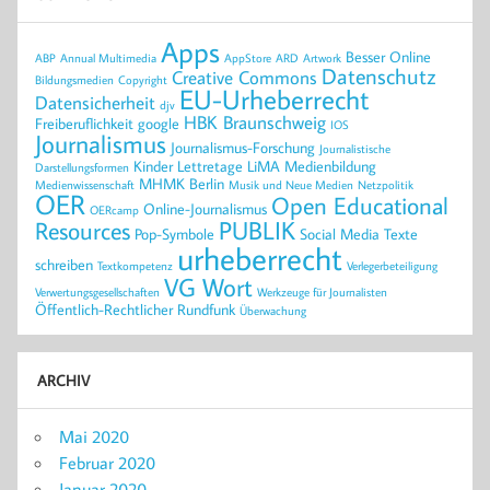
Apps
Besser Online
ABP
Annual Multimedia
AppStore
ARD
Artwork
Datenschutz
Creative Commons
Bildungsmedien
Copyright
EU-Urheberrecht
Datensicherheit
djv
HBK Braunschweig
Freiberuflichkeit
google
IOS
Journalismus
Journalismus-Forschung
Journalistische
Kinder
Lettretage
LiMA
Medienbildung
Darstellungsformen
MHMK Berlin
Medienwissenschaft
Musik und Neue Medien
Netzpolitik
OER
Open Educational
Online-Journalismus
OERcamp
PUBLIK
Resources
Pop-Symbole
Social Media
Texte
urheberrecht
schreiben
Textkompetenz
Verlegerbeteiligung
VG Wort
Verwertungsgesellschaften
Werkzeuge für Journalisten
Öffentlich-Rechtlicher Rundfunk
Überwachung
ARCHIV
Mai 2020
Februar 2020
Januar 2020