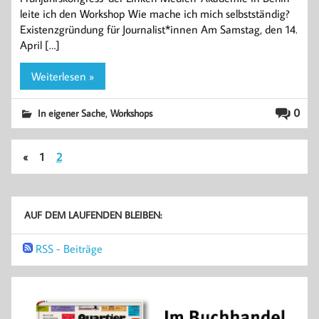
leite ich den Workshop Wie mache ich mich selbstständig?
Existenzgründung für Journalist*innen Am Samstag, den 14.
April […]
Weiterlesen »
,
0
In eigener Sache
Workshops
«
1
2
AUF DEM LAUFENDEN BLEIBEN:
RSS - Beiträge