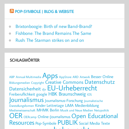
POP-SYMBOLE | BLOG & WEBSITE
Brixtonboogie: Birth of new Band-Brand?
Fishbone: The Brand Remains The Same
Rush: The Starman strikes on and on
SCHLAGWÖRTER
Apps
Besser Online
ABP
Annual Multimedia
AppStore
ARD
Artwork
Datenschutz
Creative Commons
Bildungsmedien
Copyright
EU-Urheberrecht
Datensicherheit
djv
HBK Braunschweig
Freiberuflichkeit
google
IOS
Journalismus
Journalismus-Forschung
Journalistische
Kinder
Lettretage
LiMA
Medienbildung
Darstellungsformen
MHMK Berlin
Medienwissenschaft
Musik und Neue Medien
Netzpolitik
OER
Open Educational
Online-Journalismus
OERcamp
PUBLIK
Resources
Pop-Symbole
Social Media
Texte