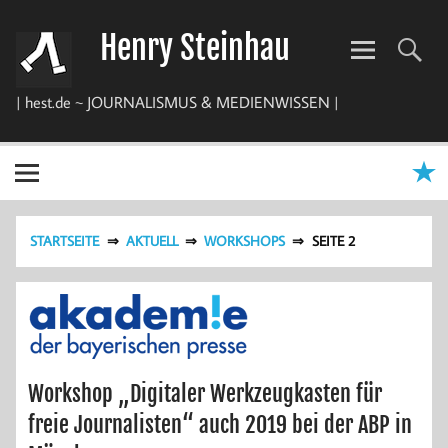
Zum
Inhalt
Henry Steinhau
springen
| hest.de ~ JOURNALISMUS & MEDIENWISSEN |
STARTSEITE
AKTUELL
WORKSHOPS
SEITE 2
Workshop „Digitaler Werkzeugkasten für
freie Journalisten“ auch 2019 bei der ABP in